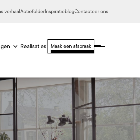
s verhaal
Actiefolder
Inspiratieblog
Contacteer ons
ingen
Realisaties
Maak een afspraak