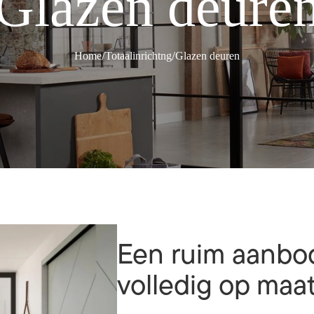
Glazen deure
/
/
Home
Totaalinrichtng
Glazen deuren
Een ruim aanbod
volledig op maa