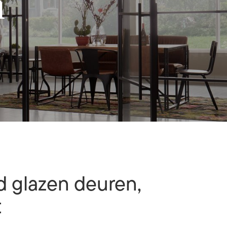
n
 glazen deuren,
t