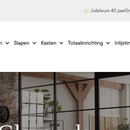
Jubileum 40 jaar
On
en
Slapen
Kasten
Totaalinrichting
Inlijst