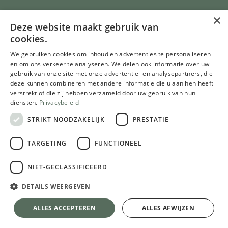
Kasten in alle maten
×
Deze website maakt gebruik van
Leefruimte
cookies.
Bureau
We gebruiken cookies om inhoud en advertenties te personaliseren
Slaapkamer
en om ons verkeer te analyseren. We delen ook informatie over uw
Dressing
gebruik van onze site met onze advertentie- en analysepartners, die
deze kunnen combineren met andere informatie die u aan hen heeft
Badkamer
verstrekt of die zij hebben verzameld door uw gebruik van hun
Berging
diensten.
Privacybeleid
STRIKT NOODZAKELIJK
PRESTATIE
Totaalinrichting
Parket, vinyl, tapijtvloeren
TARGETING
FUNCTIONEEL
Glazen deuren
De Meubelwinkel
NIET-GECLASSIFICEERD
Inspiratie
DETAILS WEERGEVEN
Realisaties
ALLES ACCEPTEREN
ALLES AFWIJZEN
Blog