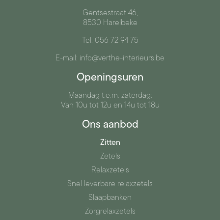
Gentsestraat 46,
8530 Harelbeke
Tel. 056 72 94 75
E-mail: info@verthe-interieurs.be
Openingsuren
Maandag t.e.m. zaterdag:
Van 10u tot 12u en 14u tot 18u
Ons aanbod
Zitten
Zetels
Relaxzetels
Snel leverbare relaxzetels
Slaapbanken
Zorgrelaxzetels