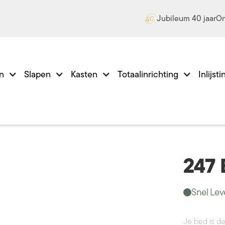
Jubileum 40 jaar
On
en
Slapen
Kasten
Totaalinrichting
Inlijst
247 
Snel Lev
Je bed is de