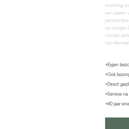
inrichting c
een waaier v
persoonlijke
op hoogte 2
Houten pote
het allemaal
+
Eigen bezo
+
Ook bezorg
+
Direct gepl
+
Service na
+
40 jaar erv