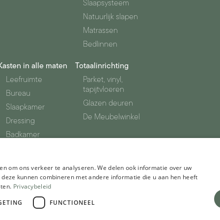
Slaapsysteem
Natuurlijk slapen
Matrassen
Bedlinnen
Kasten in alle maten
Totaalinrichting
Leefruimte
Parket, vinyl,
tapijtvloeren
Bureau
Glazen deuren
Slaapkamer
De Meubelwinkel
Dressing
Badkamer
Berging
en om ons verkeer te analyseren. We delen ook informatie over uw
ie deze kunnen combineren met andere informatie die u aan hen heeft
sten.
Privacybeleid
GETING
FUNCTIONEEL