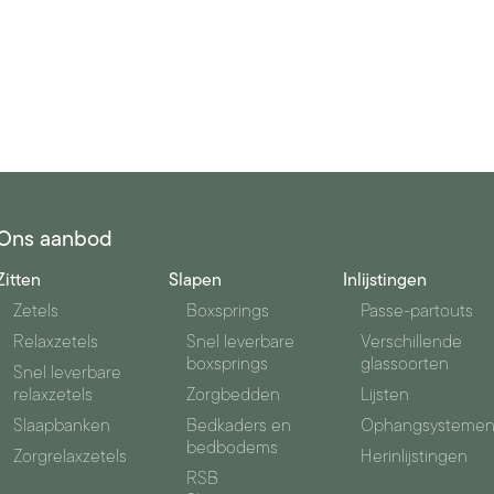
Ons aanbod
Zitten
Slapen
Inlijstingen
Zetels
Boxsprings
Passe-partouts
Relaxzetels
Snel leverbare
Verschillende
boxsprings
glassoorten
Snel leverbare
relaxzetels
Zorgbedden
Lijsten
Slaapbanken
Bedkaders en
Ophangsysteme
bedbodems
Zorgrelaxzetels
Herinlijstingen
RSB