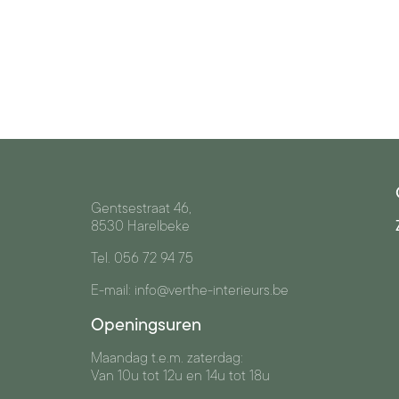
Gentsestraat 46,
8530 Harelbeke
Tel. 056 72 94 75
E-mail: info@verthe-interieurs.be
Openingsuren
Maandag t.e.m. zaterdag:
Van 10u tot 12u en 14u tot 18u