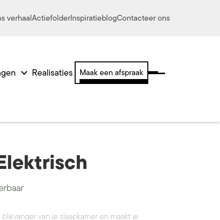
s verhaal
Actiefolder
Inspiratieblog
Contacteer ons
ingen
Realisaties
Maak een afspraak
Elektrisch
erbaar
 blikvanger van je slaapkamer en maakt je