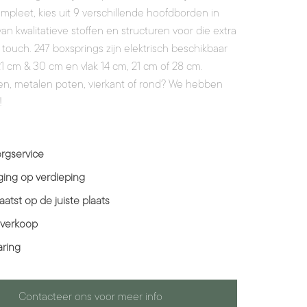
ompleet, kies uit 9 verschillende hoofdborden in
an kwalitatieve stoffen en structuren voor die extra
 touch. 247 boxsprings zijn elektrisch beschikbaar
1 cm & 30 cm en vlak 14 cm, 21 cm of 28 cm.
n, metalen poten, vierkant of rond? We hebben
!
rgservice
ing op verdieping
aatst op de juiste plaats
 verkoop
aring
Contacteer ons voor meer info