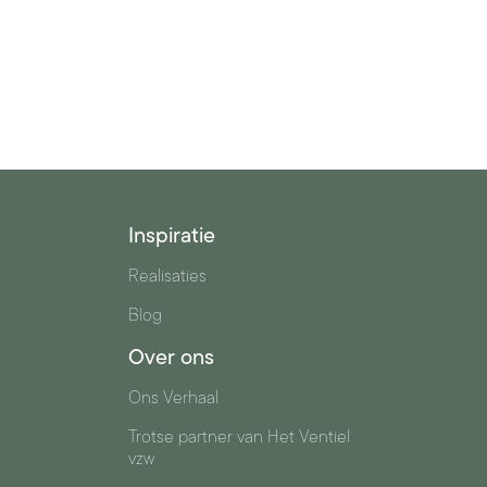
Inspiratie
Realisaties
Blog
Over ons
Ons Verhaal
n
Trotse partner van Het Ventiel
vzw