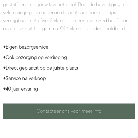
gestoffeerd met jouw favoriete stof. Door de bevestiging met
velcro zie je geen naden in de zichtbare hoeken. Hij is
verkrijgbaar met ofwel 3 vlakken en een oversized hoofdbord
naar keuze uit het gamma. Of 4 vlakken zonder hoofdbord.
+
Eigen bezorgservice
+
Ook bezorging op verdieping
+
Direct geplaatst op de juiste plaats
+
Service na verkoop
+
40 jaar ervaring
Contacteer ons voor meer info