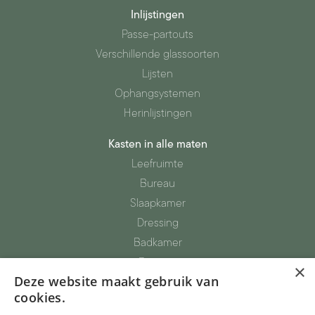
Inlijstingen
Passe-partouts
Verschillende glassoorten
Lijsten
Ophangsystemen
Herinlijstingen
Kasten in alle maten
Leefruimte
Bureau
Slaapkamer
Dressing
Badkamer
Berging
×
Deze website maakt gebruik van
Totaalinrichting
cookies.
Parket, vinyl, tapijtvloeren