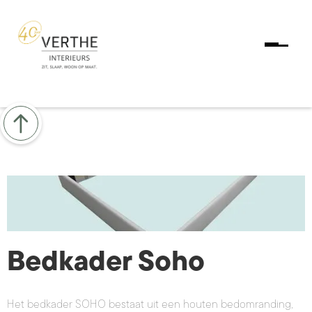
Bedkader Soho
Het bedkader SOHO bestaat uit een houten bedomranding,