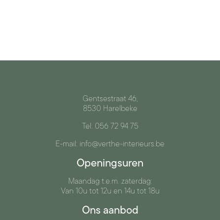
Gentsestraat 46,
8530 Harelbeke
Tel. 056 72 94 75
E-mail: info@verthe-interieurs.be
Openingsuren
Maandag t.e.m. zaterdag:
Van 10u tot 12u en 14u tot 18u
Ons aanbod