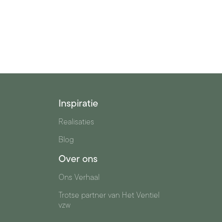
Inspiratie
Realisaties
Blog
Over ons
Ons Verhaal
n
Trotse partner van Het Ventiel
vzw