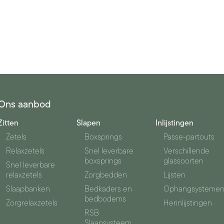
Ons aanbod
Zitten
Slapen
Inlijstingen
Zetels
Boxsprings
Passe-partouts
Relaxzetels
Snel leverbare
Verschillende
boxsprings
glassoorten
Snel leverbare
relaxzetels
Zorgbedden
Lijsten
Slaapbanken
Bedkaders en
Ophangsysteme
bedbodems
Zorgrelaxzetels
Herinlijstingen
RSB
Slaapsysteem