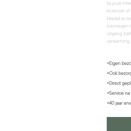
bij jouw int
kruisvoet of
bepaal je ze
toevoegen m
uitgang, bat
verwarming 
+
Eigen bezo
+
Ook bezorg
+
Direct gepl
+
Service na
+
40 jaar erv