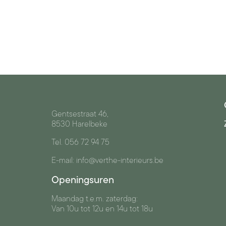
Gentsestraat 46,
8530 Harelbeke
Tel. 056 72 94 75
E-mail: info@verthe-interieurs.be
Openingsuren
Maandag t.e.m. zaterdag:
Van 10u tot 12u en 14u tot 18u