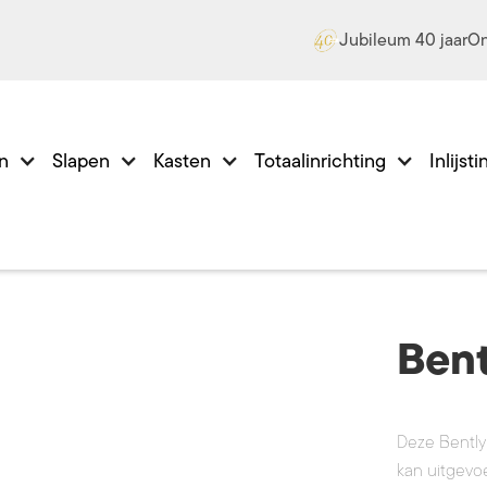
Jubileum 40 jaar
On
en
Slapen
Kasten
Totaalinrichting
Inlijst
Bent
Deze Bently 
kan uitgevoe