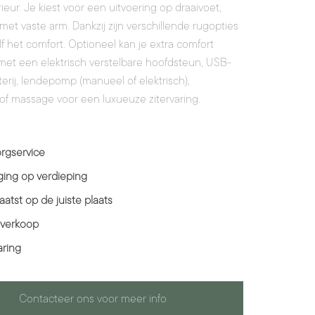
erieur. Je kiest voor een uitvoering op draaivoet,
 met vaste arm. Dankzij zijn verschillende rugopties
lf het comfort. Optioneel kan je extra comfort
et een elektrisch verstelbare hoofdsteun, USB-
terij, lendepomp (manueel of elektrisch),
of massage voor een luxueuze zitervaring.
rgservice
ing op verdieping
aatst op de juiste plaats
 verkoop
aring
Contacteer ons voor meer info