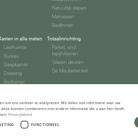
Natuurlijk slapen
Matrassen
Bedlinnen
Kasten in alle maten
Totaalinrichting
Leefruimte
Parket, vinyl,
tapijtvloeren
Bureau
Glazen deuren
Slaapkamer
De Meubelwinkel
Dressing
Badkamer
Berging
en om ons verkeer te analyseren. We delen ook informatie over uw
ie deze kunnen combineren met andere informatie die u aan hen heeft
sten.
Privacybeleid
GETING
FUNCTIONEEL