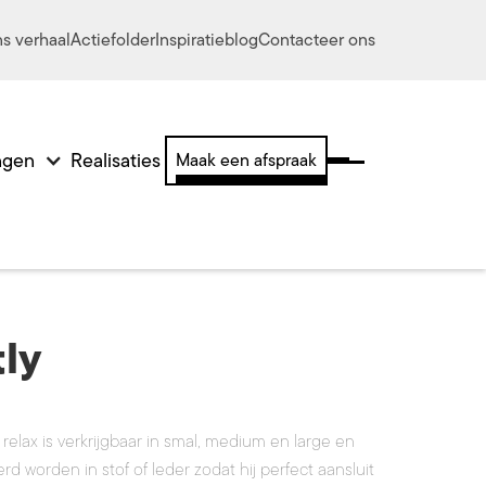
s verhaal
Actiefolder
Inspiratieblog
Contacteer ons
ingen
Realisaties
Maak een afspraak
ly
relax is verkrijgbaar in smal, medium en large en
rd worden in stof of leder zodat hij perfect aansluit