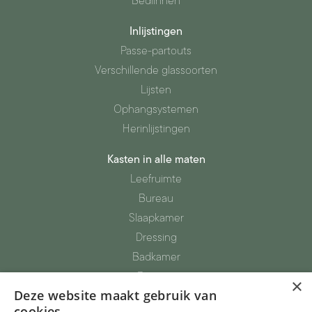
Bedlinnen
Inlijstingen
Passe-partouts
Verschillende glassoorten
Lijsten
Ophangsystemen
Herinlijstingen
Kasten in alle maten
Leefruimte
Bureau
Slaapkamer
Dressing
Badkamer
Berging
×
Deze website maakt gebruik van
Totaalinrichting
cookies.