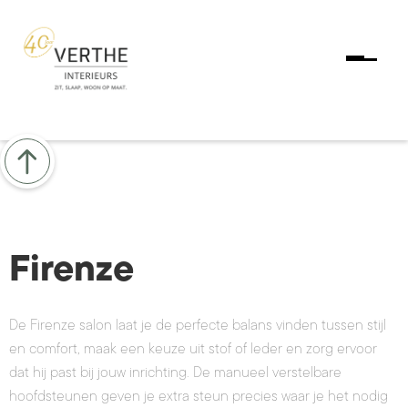
Firenze
De Firenze salon laat je de perfecte balans vinden tussen stijl
en comfort, maak een keuze uit stof of leder en zorg ervoor
dat hij past bij jouw inrichting. De manueel verstelbare
hoofdsteunen geven je extra steun precies waar je het nodig