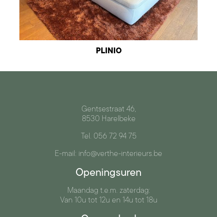
PLINIO
Gentsestraat 46,
8530 Harelbeke
Tel. 056 72 94 75
E-mail: info@verthe-interieurs.be
Openingsuren
Maandag t.e.m. zaterdag:
Van 10u tot 12u en 14u tot 18u