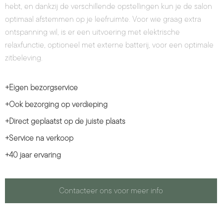
hebt, en dankzij de verschillende opstellingen kun je de salon
optimaal afstemmen op je leefruimte. Voor wie graag extra
ontspanning wil, is er een uitvoering met elektrische
relaxfunctie, optioneel met externe batterij, voor een optimale
zitbeleving.
+
Eigen bezorgservice
+
Ook bezorging op verdieping
+
Direct geplaatst op de juiste plaats
+
Service na verkoop
+
40 jaar ervaring
Contacteer ons voor meer info