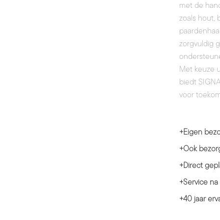
met de hand 
zoals hout, 
paardenhaar 
zorgvuldig 
ondersteune
Met keuze u
biedt SIGNA
voor toekom
+
Eigen bezo
+
Ook bezorg
+
Direct gepl
+
Service na
+
40 jaar erv