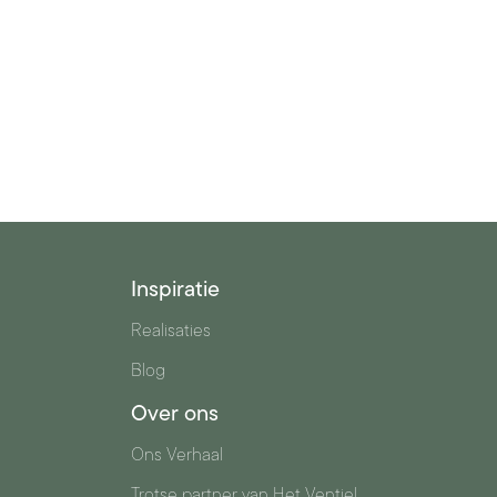
Inspiratie
Realisaties
Blog
Over ons
Ons Verhaal
n
Trotse partner van Het Ventiel