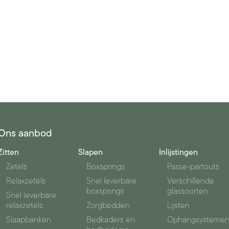
Ons aanbod
Zitten
Slapen
Inlijstingen
Zetels
Boxsprings
Passe-partouts
Relaxzetels
Snel leverbare
Verschillende
boxsprings
glassoorten
Snel leverbare
relaxzetels
Zorgbedden
Lijsten
Slaapbanken
Bedkaders en
Ophangsysteme