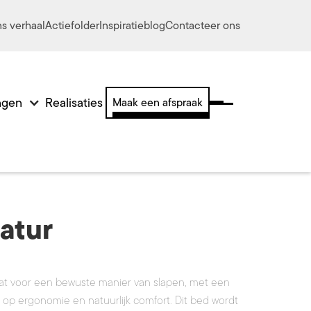
s verhaal
Actiefolder
Inspiratieblog
Contacteer ons
ingen
Realisaties
Maak een afspraak
atur
aat voor een bewuste manier van slapen, met een
 op ergonomie en natuurlijk comfort. Dit bed wordt