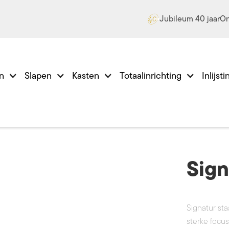
Jubileum 40 jaar
On
en
Slapen
Kasten
Totaalinrichting
Inlijst
Sign
Signatur st
sterke focus