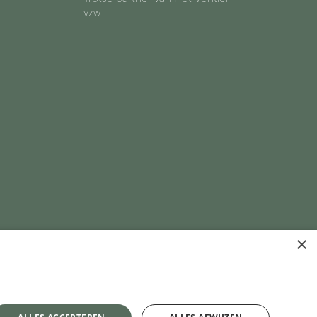
vzw
×