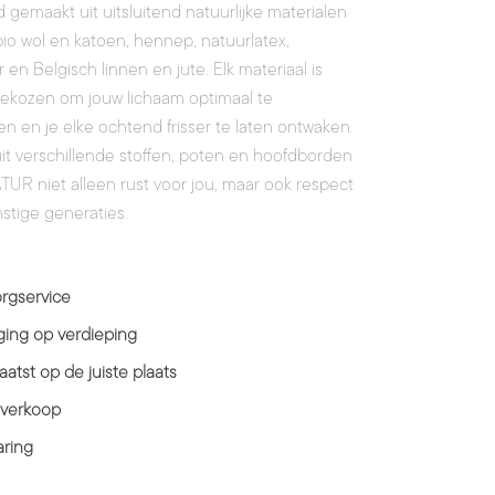
gemaakt uit uitsluitend natuurlijke materialen
bio wol en katoen, hennep, natuurlatex,
en Belgisch linnen en jute. Elk materiaal is
gekozen om jouw lichaam optimaal te
n en je elke ochtend frisser te laten ontwaken.
it verschillende stoffen, poten en hoofdborden
TUR niet alleen rust voor jou, maar ook respect
stige generaties.
rgservice
ing op verdieping
aatst op de juiste plaats
 verkoop
aring