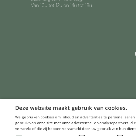
Van 10u tot 12u en 14u tot 18u
Deze website maakt gebruik van cookies.
We gebruiken cookies om inhoud en advertenties te personaliseren 
gebruik van onze site met onze advertentie- en analysepartners, d
verstrekt of die zij hebben verzameld door uw gebruik van hun dien