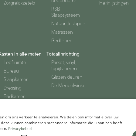
bedbodems
Zorgrelaxzetels
Herinlijstingen
RSB
Slaapsysteem
Natuurlijk slapen
Matrassen
Bedlinnen
Kasten in alle maten
Totaalinrichting
Leefruimte
Parket, vinyl,
tapijtvloeren
Bureau
Glazen deuren
Slaapkamer
De Meubelwinkel
Dressing
Badkamer
Berging
en om ons verkeer te analyseren. We delen ook informatie over uw
ie deze kunnen combineren met andere informatie die u aan hen heeft
sten.
Privacybeleid