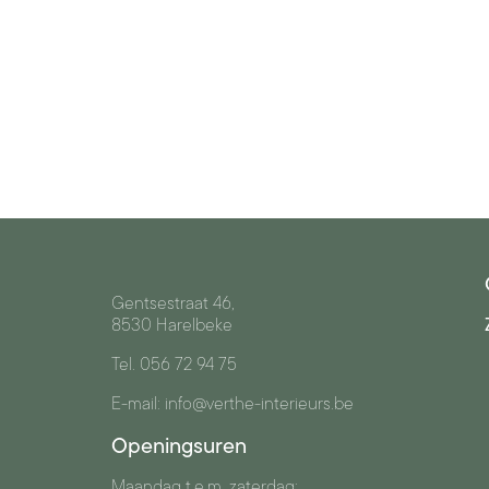
Gentsestraat 46,
8530 Harelbeke
Tel. 056 72 94 75
E-mail: info@verthe-interieurs.be
Openingsuren
Maandag t.e.m. zaterdag: