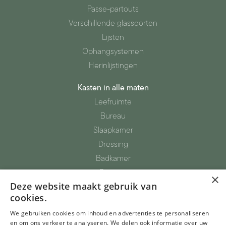
Passe-partouts
Verschillende glassoorten
Lijsten
Ophangsystemen
Herinlijstingen
Kasten in alle maten
Leefruimte
Bureau
Slaapkamer
Dressing
Badkamer
Berging
×
Deze website maakt gebruik van
Totaalinrichting
cookies.
Parket, vinyl, tapijtvloeren
We gebruiken cookies om inhoud en advertenties te personaliseren
Glazen deuren
en om ons verkeer te analyseren. We delen ook informatie over uw