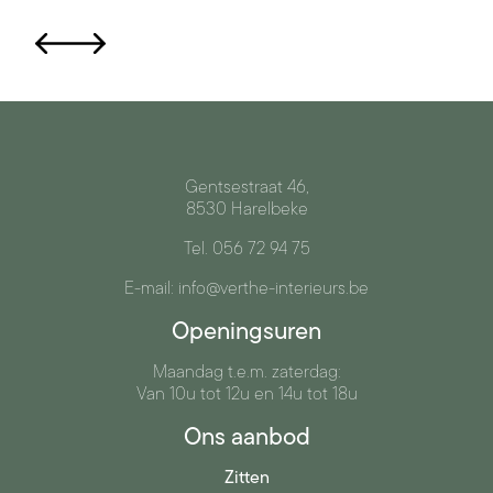
Gentsestraat 46,
8530 Harelbeke
Tel. 056 72 94 75
E-mail: info@verthe-interieurs.be
Openingsuren
Maandag t.e.m. zaterdag:
Van 10u tot 12u en 14u tot 18u
Ons aanbod
Zitten