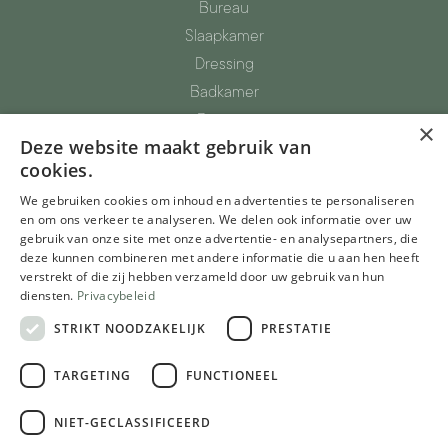
Bureau
Slaapkamer
Dressing
Badkamer
Berging
×
Deze website maakt gebruik van
Totaalinrichting
cookies.
Parket, vinyl, tapijtvloeren
We gebruiken cookies om inhoud en advertenties te personaliseren
Glazen deuren
en om ons verkeer te analyseren. We delen ook informatie over uw
gebruik van onze site met onze advertentie- en analysepartners, die
De Meubelwinkel
deze kunnen combineren met andere informatie die u aan hen heeft
Inspiratie
verstrekt of die zij hebben verzameld door uw gebruik van hun
diensten.
Privacybeleid
Realisaties
STRIKT NOODZAKELIJK
PRESTATIE
Blog
TARGETING
FUNCTIONEEL
Over ons
NIET-GECLASSIFICEERD
Ons Verhaal