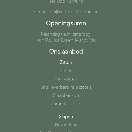
Tel. 056 72 94 75
E-mail: info@verthe-interieurs.be
Openingsuren
Maandag t.e.m. zaterdag:
Van 10u tot 12u en 14u tot 18u
Ons aanbod
Zitten
Zetels
Relaxzetels
Snel leverbare relaxzetels
Slaapbanken
Zorgrelaxzetels
Slapen
Boxsprings