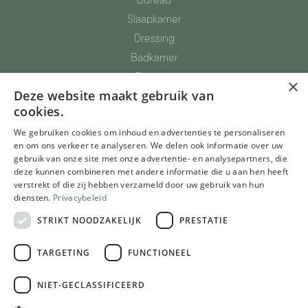
Slaapkamer
Dressing
Badkamer
Berging
×
Deze website maakt gebruik van
Totaalinrichting
cookies.
Parket, vinyl, tapijtvloeren
We gebruiken cookies om inhoud en advertenties te personaliseren
Glazen deuren
en om ons verkeer te analyseren. We delen ook informatie over uw
gebruik van onze site met onze advertentie- en analysepartners, die
De Meubelwinkel
deze kunnen combineren met andere informatie die u aan hen heeft
Inspiratie
verstrekt of die zij hebben verzameld door uw gebruik van hun
diensten.
Privacybeleid
Realisaties
STRIKT NOODZAKELIJK
PRESTATIE
Blog
TARGETING
FUNCTIONEEL
Over ons
NIET-GECLASSIFICEERD
Ons Verhaal