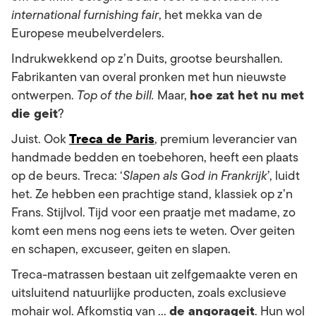
international furnishing fair
, het mekka van de
Europese meubelverdelers.
Indrukwekkend op z’n Duits, grootse beurshallen.
Fabrikanten van overal pronken met hun nieuwste
hoe zat het nu met
ontwerpen.
Top of the bill.
Maar,
die geit
?
Treca de Paris
Juist. Ook
, premium leverancier van
handmade bedden en toebehoren, heeft een plaats
op de beurs. Treca: ‘
Slapen als God in Frankrijk
’, luidt
het. Ze hebben een prachtige stand, klassiek op z’n
Frans. Stijlvol. Tijd voor een praatje met madame, zo
komt een mens nog eens iets te weten. Over geiten
en schapen, excuseer, geiten en slapen.
Treca-matrassen bestaan uit zelfgemaakte veren en
uitsluitend natuurlijke producten, zoals exclusieve
de angorageit
mohair wol. Afkomstig van …
. Hun wol