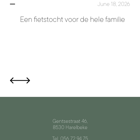
June 18, 2026
Een fietstocht voor de hele familie
Gentsestraat 46,
8530 Harelbeke
Tel. 056 72 94 75