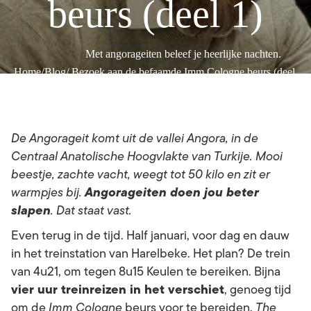
beurs (deel 1)
Met angorageiten beleef je heerlijke nachten.
/
/
Home
Blog
Bezoek aan de befaamde Imm Cologne beurs (deel
1)
De Angorageit komt uit de vallei Angora, in de
Centraal Anatolische Hoogvlakte van Turkije. Mooi
beestje, zachte vacht, weegt tot 50 kilo en zit er
Angorageiten doen jou beter
warmpjes bij.
slapen
. Dat staat vast.
Even terug in de tijd. Half januari, voor dag en dauw
in het treinstation van Harelbeke. Het plan? De trein
van 4u21, om tegen 8u15 Keulen te bereiken. Bijna
vier uur treinreizen in het verschiet
, genoeg tijd
om de
Imm Cologne
beurs voor te bereiden.
The