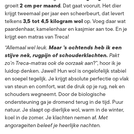
2 cm per maand
groeit
. Dat gaat vooruit. Het dier
krijgt tweemaal per jaar een scheerbeurt, dat levert
3,5 tot 4,5 kilogram wol
telkens
op. Voeg daar wat
paardenhaar, kamelenhaar en kasjmier aan toe. En je
krijgt een matras van Treca!
Maar ’s ochtends heb ik een
“Allemaal wel leuk.
stijve nek, rugpijn of schouderklachten.
Pakt
zo’n Treca-matras ook de oorzaak aan
?”, hoor ik je
luidop denken. Jawel! Hun wol is ongelofelijk stabiel
en soepel tegelijk. Je krijgt absolute perfectie op vlak
van steun en comfort, wat de druk op je rug, nek en
schouders wegneemt. Door de biologische
ondersteuning ga je dromend terug in de tijd. Puur
natuur. Je slaapt op dierlijke wol, warm in de winter,
koel in de zomer. Je klachten nemen af.
Met
angorageiten beleef je heerlijke nachten.