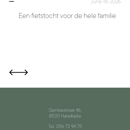
June 18, 2026
Een fietstocht voor de hele familie
Gentsestraat 46,
8530 Harelbeke
Tel. 056 72 94 75