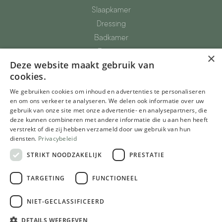
Slaapkamer
Dressing
Badkamer
Berging
×
Deze website maakt gebruik van
Totaalinrichting
cookies.
Parket, vinyl, tapijtvloeren
We gebruiken cookies om inhoud en advertenties te personaliseren
Glazen deuren
en om ons verkeer te analyseren. We delen ook informatie over uw
gebruik van onze site met onze advertentie- en analysepartners, die
De Meubelwinkel
deze kunnen combineren met andere informatie die u aan hen heeft
Inspiratie
verstrekt of die zij hebben verzameld door uw gebruik van hun
diensten.
Privacybeleid
Realisaties
STRIKT NOODZAKELIJK
PRESTATIE
Blog
TARGETING
FUNCTIONEEL
Over ons
NIET-GECLASSIFICEERD
Ons Verhaal
DETAILS WEERGEVEN
Trotse partner van Het Ventiel vzw