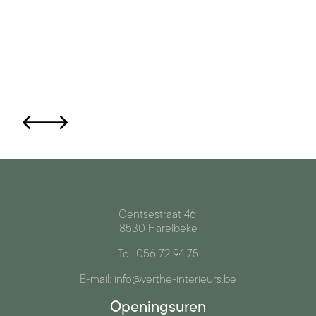
Gentsestraat 46,
8530 Harelbeke
Tel. 056 72 94 75
E-mail: info@verthe-interieurs.be
Openingsuren