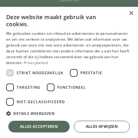
Berging
×
Deze website maakt gebruik van
Totaalinrichting
cookies.
Parket, vinyl, tapijtvloeren
We gebruiken cookies om inhoud en advertenties te personaliseren
Glazen deuren
en om ons verkeer te analyseren. We delen ook informatie over uw
gebruik van onze site met onze advertentie- en analysepartners, die
De Meubelwinkel
deze kunnen combineren met andere informatie die u aan hen heeft
Inspiratie
verstrekt of die zij hebben verzameld door uw gebruik van hun
diensten.
Privacybeleid
Realisaties
STRIKT NOODZAKELIJK
PRESTATIE
Blog
TARGETING
FUNCTIONEEL
Over ons
NIET-GECLASSIFICEERD
Ons Verhaal
DETAILS WEERGEVEN
Trotse partner van Het Ventiel vzw
ALLES ACCEPTEREN
ALLES AFWIJZEN